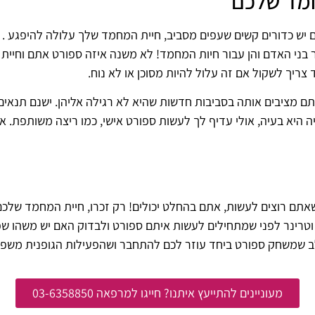
חמד שלכם
יש כדורים קשים שעפים מסביב, חיית המחמד שלך עלולה להיפגע . א
 בני האדם והן עבור חיות המחמד! לא משנה איזה ספורט אתם וחיית
ריך לשקול אם זה עלול להיות מסוכן או לא נוח.
מציבים אותה בסביבות חדשות שהיא לא רגילה אליהן. ישנם תנאים 
היא בעיה, אולי עדיף לך לעשות ספורט אישי, כמו ריצה משותפת. אב
ם רוצים לעשות, אתם בהחלט יכולים! רק זכרו, חיית המחמד שלכם
ל וטרינר לפני שמתחילים לעשות איתם ספורט ולבדוק האם יש משהו 
ב שמשחק ספורט ביחד עוזר לכם להתחבר ושהפעילות הגופנית משפר
מעוניינים להתייעץ איתנו? חייגו למרפאה 03-6358850